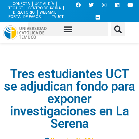
CONECTA
UCT AL DÍA
TEC-UCT
CENTRO DE AYUDA
DIRECTORIO
WEBMAIL
PORTAL DE PAGOS
TVUCT
Tres estudiantes UCT
se adjudican fondo para
exponer
investigaciones en La
Serena